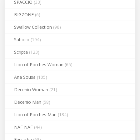
SPACCIO
(33)
BIGZONE
(6)
Swallow Collection
(96)
Sahoco
(194)
Scripta
(123)
Lion of Porches Woman
(65)
Ana Sousa
(105)
Decenio Woman
(21)
Decenio Man
(58)
Lion of Porches Man
(184)
NAF NAF
(44)
Ferrache
(63)