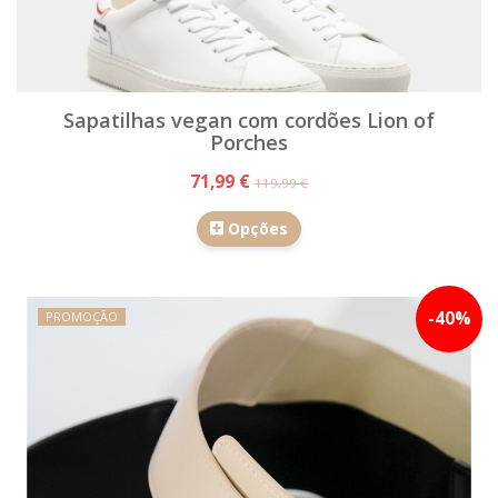
Sapatilhas vegan com cordões Lion of
Porches
71,99 €
119,99 €
Opções
-
40
%
PROMOÇÃO