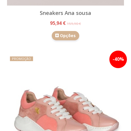
Sneakers Ana sousa
95,94 €
159,90 €
Opções
-
40
%
PROMOÇÃO