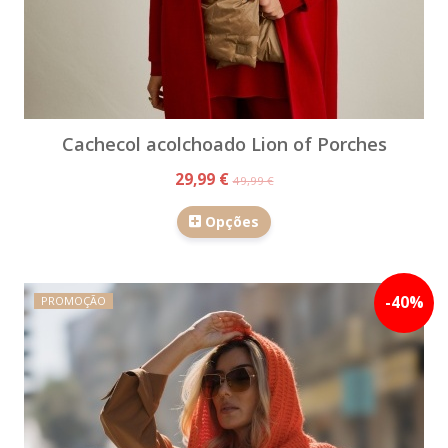
Cachecol acolchoado Lion of Porches
29,99 €
49,99 €
Opções
-
40
%
PROMOÇÃO