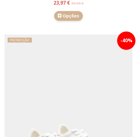
23,97 €
39,95 €
Opções
-
40
%
PROMOÇÃO