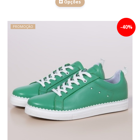
Opções
-
40
%
PROMOÇÃO