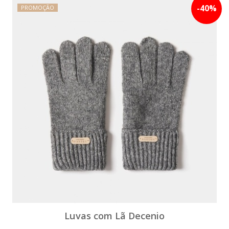
-
40
%
PROMOÇÃO
Luvas com Lã Decenio