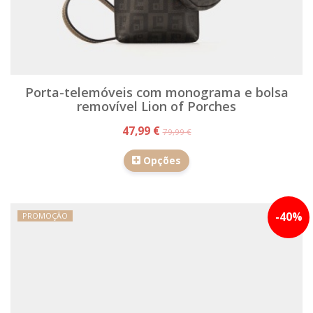
Porta-telemóveis com monograma e bolsa
removível Lion of Porches
47,99 €
79,99 €
Opções
-
40
%
PROMOÇÃO