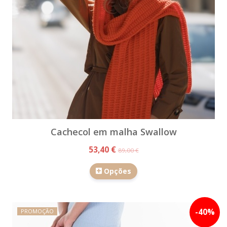
Cachecol em malha Swallow
53,40 €
89,00 €
Opções
-
40
%
PROMOÇÃO