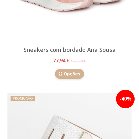
Sneakers com bordado Ana Sousa
77,94 €
129,90 €
Opções
-
40
%
PROMOÇÃO