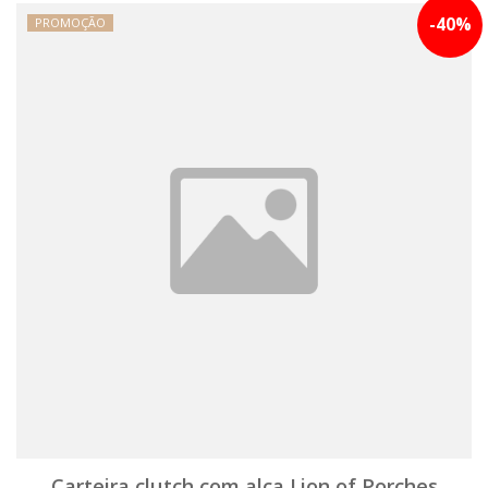
-
40
%
PROMOÇÃO
Carteira clutch com alça Lion of Porches