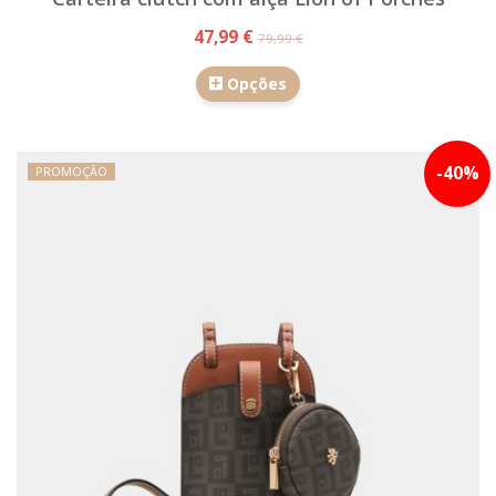
47,99 €
79,99 €
Opções
-
40
%
PROMOÇÃO