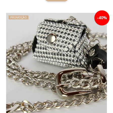
-
40
%
PROMOÇÃO