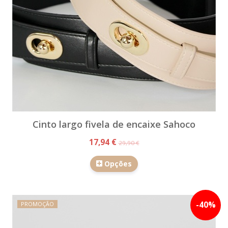
Cinto largo fivela de encaixe Sahoco
17,94 €
29,90 €
Opções
-
40
%
PROMOÇÃO